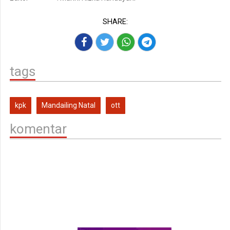
SHARE:
tags
kpk
Mandailing Natal
ott
komentar