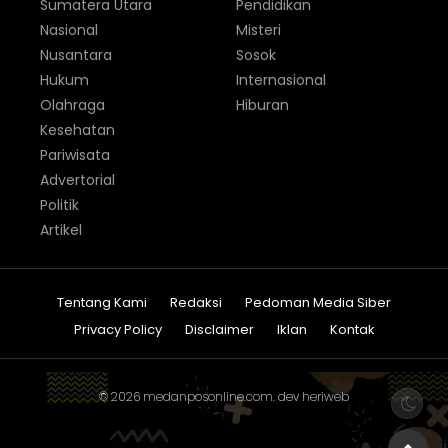
Sumatera Utara
Pendidikan
Nasional
Misteri
Nusantara
Sosok
Hukum
Internasional
Olahraga
Hiburan
Kesehatan
Pariwisata
Advertorial
Politik
Artikel
Tentang Kami
Redaksi
Pedoman Media Siber
Privacy Policy
Disclaimer
Iklan
Kontak
© 2026
medanposonline.com
. dev
heriweb