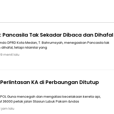
 Pancasila Tak Sekadar Dibaca dan Dihafal
rindo DPRD Kota Medan, T. Bahrumsyah, menegaskan Pancasila tak
ihafal, tetapi nilainilai yang
39 menit lalu
Perlintasan KA di Perbaungan Ditutup
n kereta api,
M 36000 petak jalan Stasiun Lubuk Pakam &ndas
 jam lalu