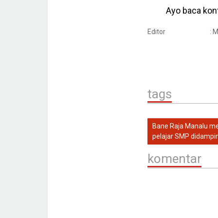
Ayo baca kont
Editor
: 
tags
Bane Raja Manalu me
pelajar SMP didampin
komentar