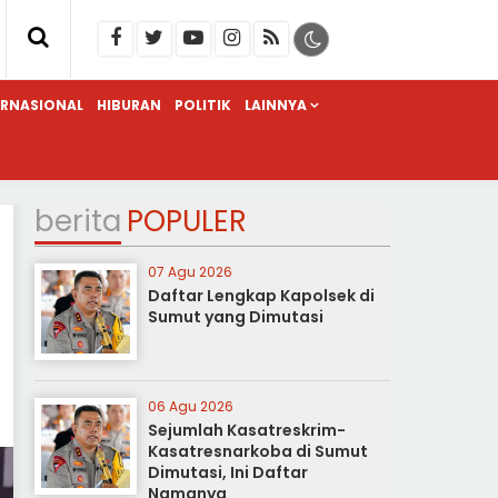
ERNASIONAL
HIBURAN
POLITIK
LAINNYA
berita
POPULER
07 Agu 2026
Daftar Lengkap Kapolsek di
Sumut yang Dimutasi
06 Agu 2026
Sejumlah Kasatreskrim-
Kasatresnarkoba di Sumut
Dimutasi, Ini Daftar
Namanya