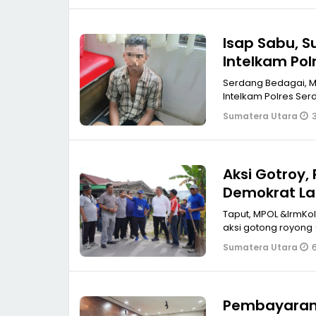
Isap Sabu, S
Intelkam Pol
Serdang Bedagai, MPOL Isap sabu, Z K seorang supir tangki asal Aceh
Intelkam Polres Serd
3
Sumatera Utara
Aksi Gotroy,
Demokrat La
Taput, MPOL &lrmKolaborasi an
aksi gotong royong 
6
Sumatera Utara
Pembayaran 