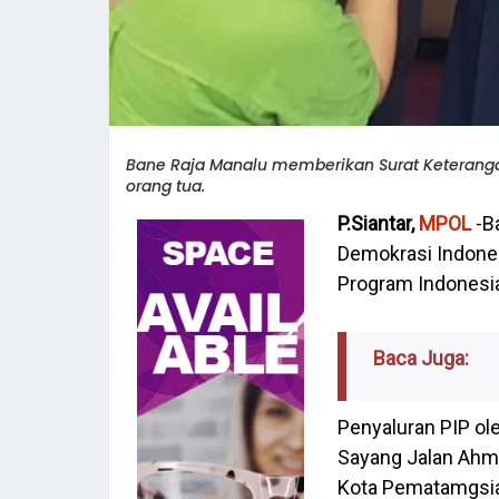
Bane Raja Manalu memberikan Surat Keteranga
orang tua.
P.Siantar,
MPOL
-Ba
Demokrasi Indone
Program Indonesia
Baca Juga:
Penyaluran PIP ol
Sayang Jalan Ahm
Kota Pematamgsian