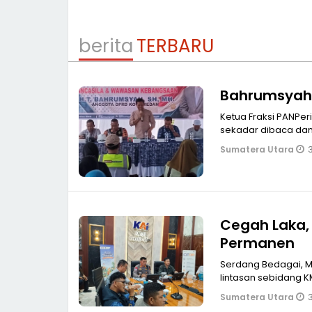
berita
TERBARU
Bahrumsyah:
Ketua Fraksi PANPe
sekadar dibaca dan d
Sumatera Utara
Cegah Laka, 
Permanen
Serdang Bedagai, MPOL Guna mencegah dan mengatasi kecelakaa
lintasan sebidang K
3
Sumatera Utara