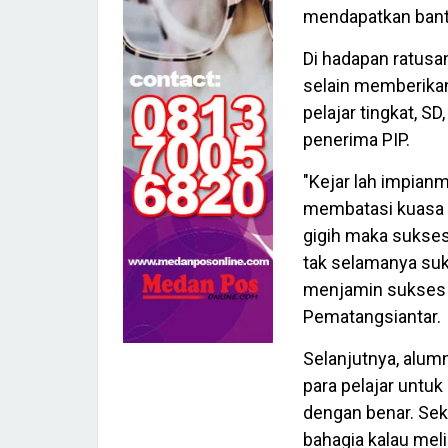
mendapatkan bantu
Di hadapan ratus
selain memberikan
pelajar tingkat, 
penerima PIP.
"Kejar lah impian
membatasi kuasa T
gigih maka sukses 
tak selamanya suks
menjamin sukses d
Pematangsiantar.
Selanjutnya, alumn
para pelajar untu
dengan benar. Sek
bahagia kalau mel