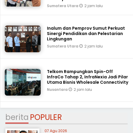
2 jam lalu
Sumatera Utara
Inalum dan Pemprov Sumut Perkuat
Sinergi Pendidikan dan Pelestarian
Lingkungan
2 jam lalu
Sumatera Utara
Telkom Rampungkan Spin-Off
InfraCo Tahap 2, InfraNexia Jadi Pilar
Utama Bisnis Wholesale Connectivity
2 jam lalu
Nusantara
berita
POPULER
07 Agu 2026