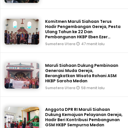
Komitmen Maruli Siahaan Terus
Hadir Pengembangan Gereja, Pesta
Ulang Tahun ke 22 Dan
Pembangunan HKBP Eben Ezer
Martoba Beri Bantuan
47 menit lalu
Sumatera Utara
Maruli Siahaan Dukung Pembinaan
Generasi Muda Gereja,
Berangkatkan Wisata Rohani ASM
HKBP Saroha Medan
58 menit lalu
Sumatera Utara
Anggota DPR RI Maruli Siahaan
Dukung Kemajuan Pelayanan Gereja,
Hadir Beri Kontribusi Pembangunan
GSM HKBP Sempurna Medan