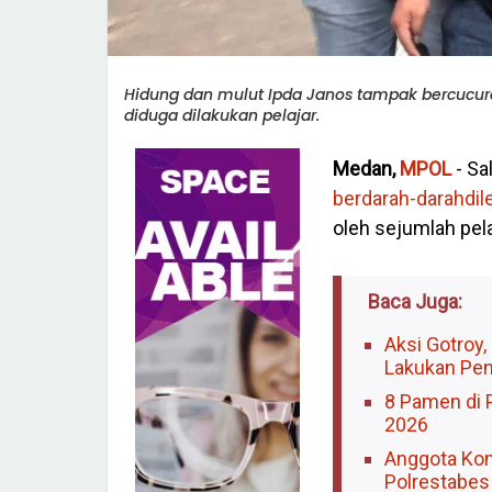
Hidung dan mulut Ipda Janos tampak bercucura
diduga dilakukan pelajar.
Medan,
MPOL
- Sa
berdarah-darah
dil
oleh sejumlah pel
Baca Juga:
Aksi Gotroy
Lakukan Pen
8 Pamen di 
2026
Anggota Kom
Polrestabes