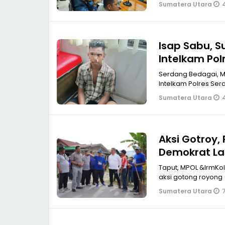
Sumatera Utara
Isap Sabu, S
Intelkam Pol
Serdang Bedagai, MPOL Isap sabu, Z K seorang supir tangki asal Aceh
Intelkam Polres Serd
Sumatera Utara
Aksi Gotroy,
Demokrat La
Taput, MPOL &lrmKolaborasi an
aksi gotong royong 
7
Sumatera Utara