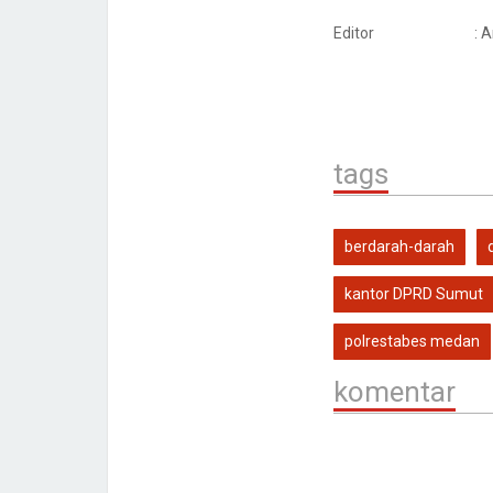
Editor
: 
tags
berdarah-darah
kantor DPRD Sumut
polrestabes medan
komentar