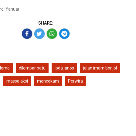
Ardi Yanuar
SHARE:
demo
dilempar batu
ipda janos
jalan imam bonjol
massa aksi
mencekam
Perwira