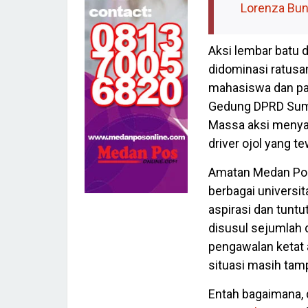
Lorenza Bun
Aksi lembar batu
didominasi ratusan 
mahasiswa dan par
Gedung DPRD Sumu
Massa aksi menya
driver ojol yang t
Amatan Medan Pos
berbagai univers
aspirasi dan tuntu
disusul sejumlah 
pengawalan ketat 
situasi masih tam
Entah bagaimana, 