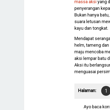
massa aksi
yang d
penyerangan kepad
Bukan hanya batu,
suara letusan me
kayu dan tongkat.
Mendapat seranga
helm, tameng dan k
maju mencoba men
aksi lempar batu 
Aksi itu berlangsu
menguasai persimp
Halaman:
1
Ayo baca kont