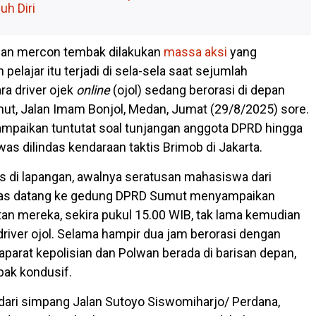
uh Diri
 dan mercon tembak dilakukan
massa aksi
yang
pelajar itu terjadi di sela-sela saat sejumlah
a driver ojek
online
(ojol) sedang berorasi di depan
t, Jalan Imam Bonjol, Medan, Jumat (29/8/2025) sore.
mpaikan tuntutat soal tunjangan anggota DPRD hingga
ewas dilindas kendaraan taktis Brimob di Jakarta.
 di lapangan, awalnya seratusan mahasiswa dari
itas datang ke gedung DPRD Sumut menyampaikan
tan mereka, sekira pukul 15.00 WIB, tak lama kemudian
driver ojol. Selama hampir dua jam berorasi dengan
aparat kepolisian dan Polwan berada di barisan depan,
pak kondusif.
dari simpang Jalan Sutoyo Siswomiharjo/ Perdana,