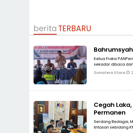
berita
TERBARU
Bahrumsyah:
Ketua Fraksi PANPe
sekadar dibaca dan d
2
Sumatera Utara
Cegah Laka, 
Permanen
Serdang Bedagai, MPOL Guna mencegah dan mengatasi kecelakaa
lintasan sebidang K