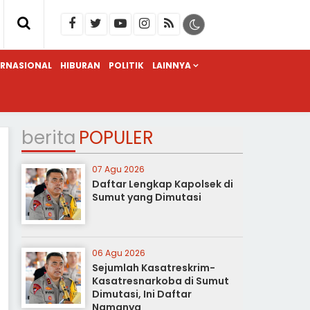
ERNASIONAL
HIBURAN
POLITIK
LAINNYA
berita
POPULER
07 Agu 2026
Daftar Lengkap Kapolsek di
Sumut yang Dimutasi
06 Agu 2026
Sejumlah Kasatreskrim-
Kasatresnarkoba di Sumut
Dimutasi, Ini Daftar
Namanya