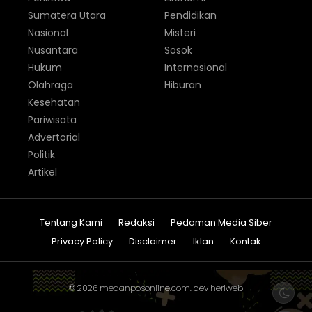
Sumatera Utara
Pendidikan
Nasional
Misteri
Nusantara
Sosok
Hukum
Internasional
Olahraga
Hiburan
Kesehatan
Pariwisata
Advertorial
Politik
Artikel
Tentang Kami
Redaksi
Pedoman Media Siber
Privacy Policy
Disclaimer
Iklan
Kontak
© 2026
medanposonline.com
. dev
heriweb