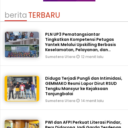
berita
TERBARU
PLN UP3 Pematangsiantar
Tingkatkan Kompetensi Petugas
Yantek Melalui Upskilling Berbasis
Keselamatan, Pelayanan, dan
Keandalan
12 menit lalu
Sumatera Utara
Diduga Terjadi Pungli dan Intimidasi,
GEMMAKO Resmi Lapor Dirut RSUD
Tengku Mansyur ke Kejaksaan
Tanjungbalai
14 menit lalu
Sumatera Utara
PWI dan AFPI Perkuat Literasi Pindar,
Pers Didorong Jadi Garda Terdepan