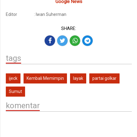
Google News
Editor
: Iwan Suherman
SHARE:
tags
ijeck
Kembali Memimpin
layak
partai golkar
Sumut
komentar