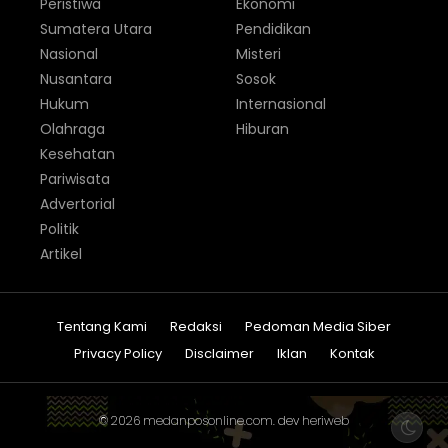
Peristiwa
Ekonomi
Sumatera Utara
Pendidikan
Nasional
Misteri
Nusantara
Sosok
Hukum
Internasional
Olahraga
Hiburan
Kesehatan
Pariwisata
Advertorial
Politik
Artikel
Tentang Kami
Redaksi
Pedoman Media Siber
Privacy Policy
Disclaimer
Iklan
Kontak
© 2026
medanposonline.com
. dev
heriweb