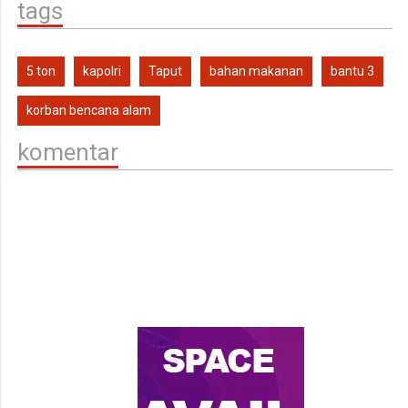
tags
5 ton
kapolri
Taput
bahan makanan
bantu 3
korban bencana alam
komentar