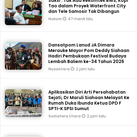
Saksi : Tak Ada Rekomtek BWS, Kopi
Tao dalam Proyek Waterfront City
dan Tele Samosir Tak Dibangun
47 menit lalu
Hukum
Dansatpom Lanud JA Dimara
Merauke Mayor Pom Deddy Siahaan
Hadiri Pembukaan Festival Budaya
Lembah Baliem ke-34 Tahun 2026
2 jam lalu
Nusantara
Aplikasikan Diri Arti Persahabatan
Sejati, Dr Maruli Siahaan Melayat Ke
Rumah Duka Ibunda Ketua DPD F
SPTI-K SPSI Sumut
2 jam lalu
Sumatera Utara