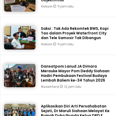
11 jam lalu
Hukum
Saksi : Tak Ada Rekomtek BWS, Kopi
Tao dalam Proyek Waterfront City
dan Tele Samosir Tak Dibangun
11 jam lalu
Hukum
Dansatpom Lanud JA Dimara
Merauke Mayor Pom Deddy Siahaan
Hadiri Pembukaan Festival Budaya
Lembah Baliem ke-34 Tahun 2026
12 jam lalu
Nusantara
Aplikasikan Diri Arti Persahabatan
Sejati, Dr Maruli Siahaan Melayat Ke
Rumah Duka Ibunda Ketua DPD F