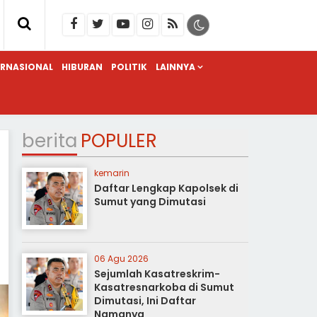
ERNASIONAL
HIBURAN
POLITIK
LAINNYA
berita
POPULER
kemarin
Daftar Lengkap Kapolsek di
Sumut yang Dimutasi
06 Agu 2026
Sejumlah Kasatreskrim-
Kasatresnarkoba di Sumut
Dimutasi, Ini Daftar
Namanya