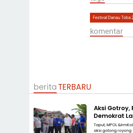
Festival Danau Toba 
komentar
berita
TERBARU
Aksi Gotroy,
Demokrat La
Taput, MPOL &lrmKolaborasi an
aksi gotong royong 