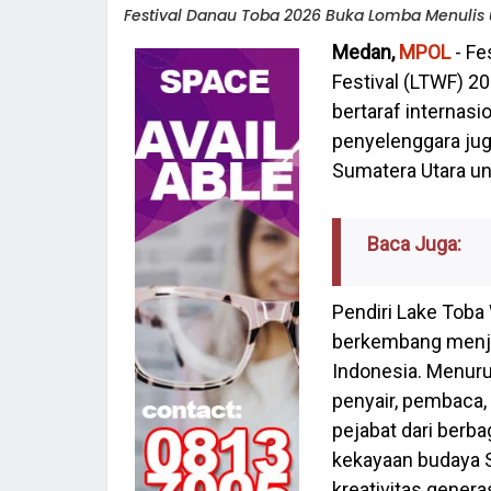
Festival Danau Toba 2026 Buka Lomba Menulis 
Medan,
MPOL
- Fe
Festival (LTWF) 2
bertaraf internasi
penyelenggara ju
Sumatera Utara un
Baca Juga:
Pendiri Lake Toba 
berkembang menjadi
Indonesia. Menuru
penyair, pembaca,
pejabat dari berb
kekayaan budaya 
kreativitas gener