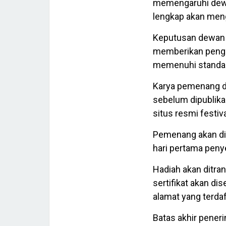
memengaruhi dewa
lengkap akan menga
Keputusan dewan ju
memberikan pengha
memenuhi standar
Karya pemenang dan
sebelum dipublika
situs resmi festiva
Pemenang akan di
hari pertama peny
Hadiah akan ditra
sertifikat akan d
alamat yang terdaft
Batas akhir pene