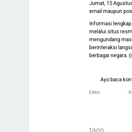
Jumat, 15 Agustus
email maupun pos/k
Informasi lengkap
melalui situs resm
mengundang masyar
berinteraksi langs
berbagai negara. (i
Ayo baca kont
Editor
: 
tags