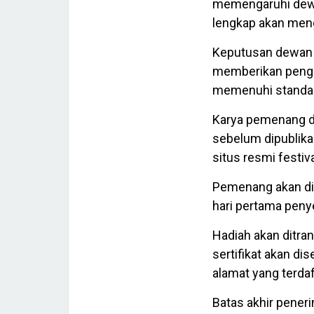
memengaruhi dewa
lengkap akan menga
Keputusan dewan ju
memberikan pengha
memenuhi standar
Karya pemenang dan
sebelum dipublika
situs resmi festiva
Pemenang akan di
hari pertama peny
Hadiah akan ditra
sertifikat akan d
alamat yang terdaft
Batas akhir pene