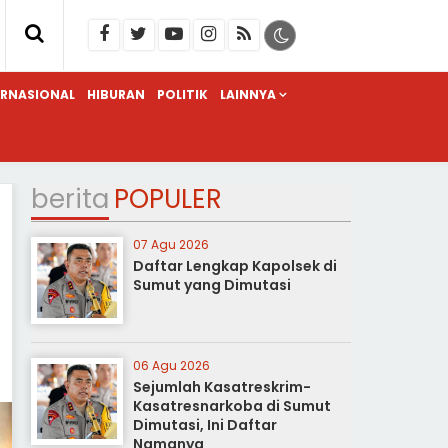
ERNASIONAL
HIBURAN
POLITIK
LAINNYA
berita
POPULER
07 Agu 2026
Daftar Lengkap Kapolsek di
Sumut yang Dimutasi
06 Agu 2026
Sejumlah Kasatreskrim-
Kasatresnarkoba di Sumut
Dimutasi, Ini Daftar
Namanya