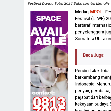
Festival Danau Toba 2026 Buka Lomba Menulis 
Medan,
MPOL
- Fe
Festival (LTWF) 2
bertaraf internasi
penyelenggara ju
Sumatera Utara un
Baca Juga:
Pendiri Lake Toba 
berkembang menjadi
Indonesia. Menuru
penyair, pembaca,
pejabat dari berb
kekayaan budaya 
kreativitas gener