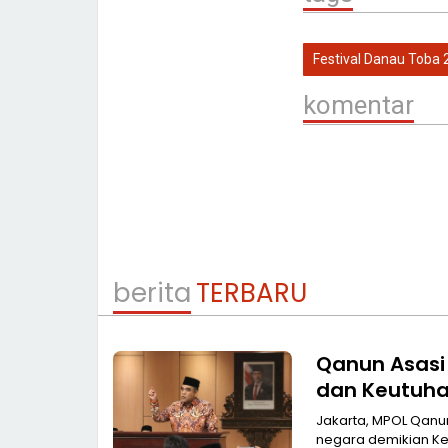
Festival Danau Toba 
komentar
berita
TERBARU
Qanun Asasi
dan Keutuh
Jakarta, MPOL Qanun Asasi NU menjadi landasan Menjaga Persatuan dan keutuhan
negara demikian K