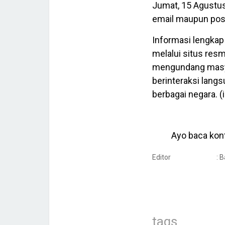
Jumat, 15 Agustus
email maupun pos/k
Informasi lengkap
melalui situs resm
mengundang masyar
berinteraksi langs
berbagai negara. (i
Ayo baca kont
Editor
: 
tags