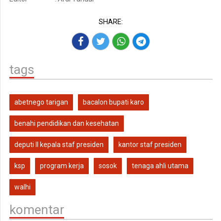
SHARE:
tags
abetnego tarigan
bacalon bupati karo
benahi pendidikan dan kesehatan
deputi II kepala staf presiden
kantor staf presiden
ksp
program kerja
sosok
tenaga ahli utama
walhi
komentar