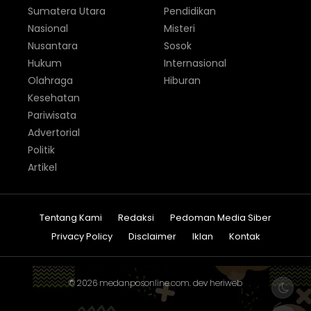
Sumatera Utara
Pendidikan
Nasional
Misteri
Nusantara
Sosok
Hukum
Internasional
Olahraga
Hiburan
Kesehatan
Pariwisata
Advertorial
Politik
Artikel
Tentang Kami
Redaksi
Pedoman Media Siber
Privacy Policy
Disclaimer
Iklan
Kontak
© 2026
medanposonline.com
. dev
heriweb