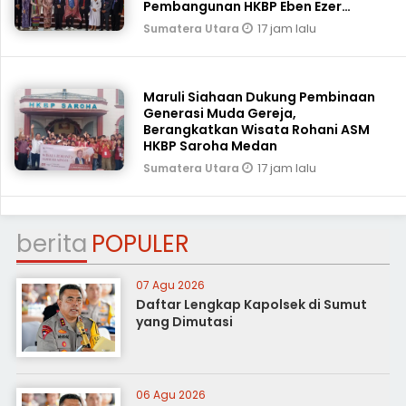
Pembangunan HKBP Eben Ezer
Martoba Beri Bantuan
17 jam lalu
Sumatera Utara
Maruli Siahaan Dukung Pembinaan
Generasi Muda Gereja,
Berangkatkan Wisata Rohani ASM
HKBP Saroha Medan
17 jam lalu
Sumatera Utara
berita
POPULER
07 Agu 2026
Daftar Lengkap Kapolsek di Sumut
yang Dimutasi
06 Agu 2026