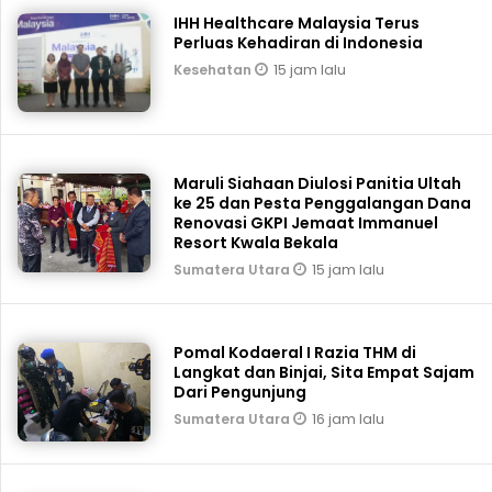
IHH Healthcare Malaysia Terus
Perluas Kehadiran di Indonesia
15 jam lalu
Kesehatan
Maruli Siahaan Diulosi Panitia Ultah
ke 25 dan Pesta Penggalangan Dana
Renovasi GKPI Jemaat Immanuel
Resort Kwala Bekala
15 jam lalu
Sumatera Utara
Pomal Kodaeral I Razia THM di
Langkat dan Binjai, Sita Empat Sajam
Dari Pengunjung
16 jam lalu
Sumatera Utara