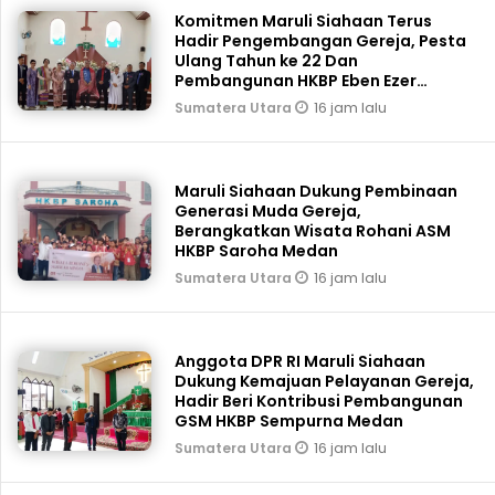
Komitmen Maruli Siahaan Terus
Hadir Pengembangan Gereja, Pesta
Ulang Tahun ke 22 Dan
Pembangunan HKBP Eben Ezer
Martoba Beri Bantuan
16 jam lalu
Sumatera Utara
Maruli Siahaan Dukung Pembinaan
Generasi Muda Gereja,
Berangkatkan Wisata Rohani ASM
HKBP Saroha Medan
16 jam lalu
Sumatera Utara
Anggota DPR RI Maruli Siahaan
Dukung Kemajuan Pelayanan Gereja,
Hadir Beri Kontribusi Pembangunan
GSM HKBP Sempurna Medan
16 jam lalu
Sumatera Utara