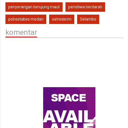
penyerangan berujung maut
peristiwa berdarah
polrestabes medan
satreskrim
Selambo
komentar