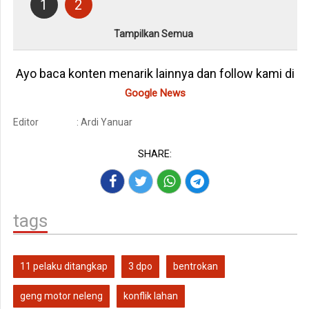
1
2
Tampilkan Semua
Ayo baca konten menarik lainnya dan follow kami di
Google News
Editor
: Ardi Yanuar
SHARE:
tags
11 pelaku ditangkap
3 dpo
bentrokan
geng motor neleng
konflik lahan