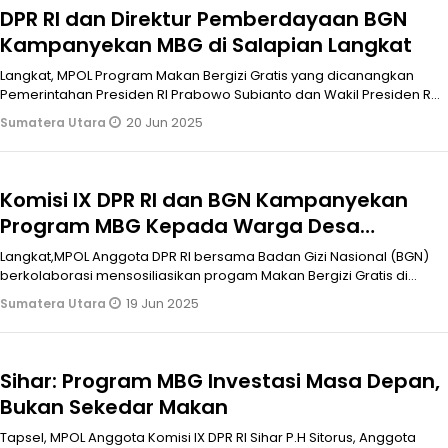
DPR RI dan Direktur Pemberdayaan BGN
Kampanyekan MBG di Salapian Langkat
Langkat, MPOL Program Makan Bergizi Gratis yang dicanangkan
Pemerintahan Presiden RI Prabowo Subianto dan Wakil Presiden RI
Gibran Raka Bu
20 Jun 2025
Sumatera Utara
Komisi IX DPR RI dan BGN Kampanyekan
Program MBG Kepada Warga Desa
Tanjung Keriahan Langkat
Langkat,MPOL Anggota DPR RI bersama Badan Gizi Nasional (BGN)
berkolaborasi mensosiliasikan progam Makan Bergizi Gratis di
Sumatera Utara.
19 Jun 2025
Sumatera Utara
Sihar: Program MBG Investasi Masa Depan,
Bukan Sekedar Makan
Tapsel, MPOL Anggota Komisi IX DPR RI Sihar P.H Sitorus, Anggota