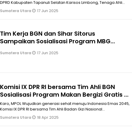
DPRD Kabupaten Tapanuli Selatan Karisos Limbong, Tenaga Ahli
Direktorat P
17 Jun 2025
Sumatera Utara
Tim Kerja BGN dan Sihar Sitorus
Sampaikan Sosialisasi Program MBG
Kepada Warga Padang Lawas
17 Jun 2025
Sumatera Utara
Komisi IX DPR RI bersama Tim Ahli BGN
Sosialisasi Program Makan Bergizi Gratis di
Desa Surbakti Karo
Karo, MPOL Wujudkan generasi sehat menuju Indonesia Emas 2045,
Komisi IX DPR RI bersama Tim Ahli Badan Gizi Nasional
mensosialisasikan Pro
18 Apr 2025
Sumatera Utara