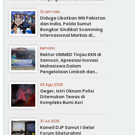
Duka
10 jam lalu
Diduga Libatkan WN Pakistan
dan India, Polda Sumut
Bongkar Sindikat Scamming
Internasional Markas di
Apartemen Podomoro
kemarin
Rektor UNIMED Tinjau KKN di
Samosir, Apresiasi Inovasi
Mahasiswa Dalam
Pengelolaan Limbah dan
Pertanian Ramah Lingkungan
03 Agu 2026
Geger, Istri Oknum Polisi
Ditemukan Tewas di
Kompleks Bumi Asri
31 Jul 2026
Kanwil DJP Sumut I Gelar
Forum Silaturahmi