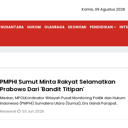
Kamis, 06 Agustus 2026
NUSANTARA
HUKUM
OLAHRAGA
EKONOMI
PENDIDIKAN
INT
PMPHI Sumut Minta Rakyat Selamatkan
Prabowo Dari 'Bandit Titipan'
Medan, MPOLKordinator Wilayah Pusat Monitoring Politik dan Hukum
Indonesia (PMPHI) Sumatera Utara (Sumut), Drs Gandi Parapat
meminta agar k
03 Jun 2026
Nasional