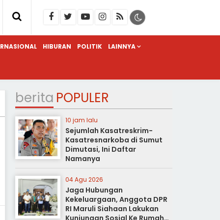
ERNASIONAL
HIBURAN
POLITIK
LAINNYA
berita
POPULER
10 jam lalu
Sejumlah Kasatreskrim-
Kasatresnarkoba di Sumut
Dimutasi, Ini Daftar
Namanya
04 Agu 2026
Jaga Hubungan
Kekeluargaan, Anggota DPR
RI Maruli Siahaan Lakukan
Kunjungan Sosial Ke Rumah