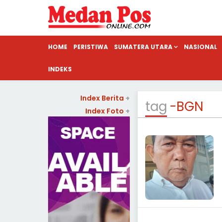
HOME
PERISTIWA
SUMATERA UTARA
NASIONAL
INDEKS
Index Berita
+
tag
-BGN
Index Foto
+