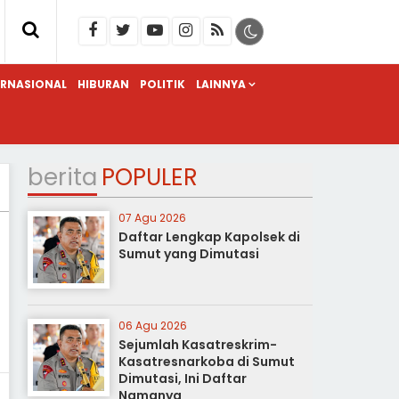
ERNASIONAL
HIBURAN
POLITIK
LAINNYA
berita
POPULER
07 Agu 2026
Daftar Lengkap Kapolsek di
Sumut yang Dimutasi
06 Agu 2026
Sejumlah Kasatreskrim-
Kasatresnarkoba di Sumut
Dimutasi, Ini Daftar
Namanya