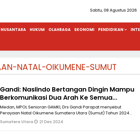
Sabtu, 08 Agustus 2026
NUSANTARA
HUKUM
OLAHRAGA
EKONOMI
PENDIDIKAN
INT
AAN-NATAL-OIKUMENE-SUMUT
Gandi: Naslindo Bertangan Dingin Mampu
Berkomunikasi Dua Arah Ke Semua
Masyarakat Khususnya Umat Kristen
Medan, MPOL Senioran GAMKI, Drs Gandi Parapat menyebut
Perayaan Natal Oikumene Sumatera Utara (Sumut) Tahun 2024
yang digelar di Gedung Ser
21 Des 2024
Sumatera Utara