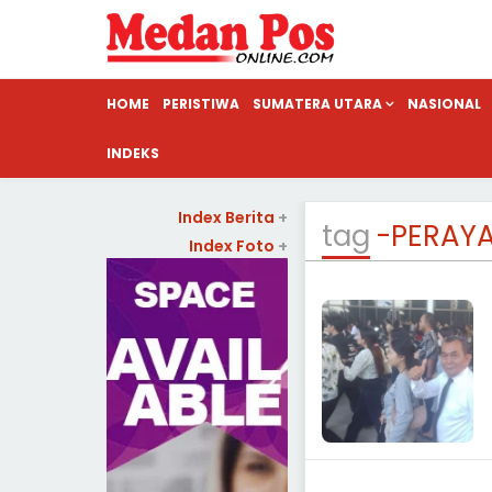
HOME
PERISTIWA
SUMATERA UTARA
NASIONAL
INDEKS
Index Berita
+
tag
-PERAY
Index Foto
+