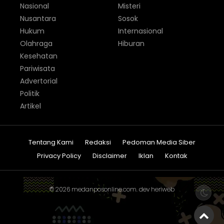
Nasional
Misteri
Nusantara
Sosok
Hukum
Internasional
Olahraga
Hiburan
Kesehatan
Pariwisata
Advertorial
Politik
Artikel
Tentang Kami
Redaksi
Pedoman Media Siber
Privacy Policy
Disclaimer
Iklan
Kontak
© 2026
medanposonline.com
. dev
heriweb