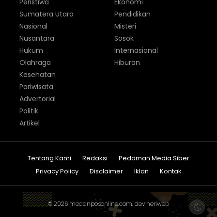
Peristiwa
Ekonomi
Sumatera Utara
Pendidikan
Nasional
Misteri
Nusantara
Sosok
Hukum
Internasional
Olahraga
Hiburan
Kesehatan
Pariwisata
Advertorial
Politik
Artikel
Tentang Kami
Redaksi
Pedoman Media Siber
Privacy Policy
Disclaimer
Iklan
Kontak
© 2026
medanposonline.com
. dev
heriweb