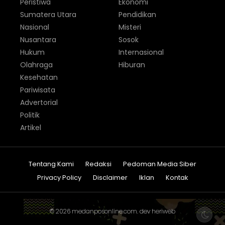
Peristiwa
Ekonomi
Sumatera Utara
Pendidikan
Nasional
Misteri
Nusantara
Sosok
Hukum
Internasional
Olahraga
Hiburan
Kesehatan
Pariwisata
Advertorial
Politik
Artikel
Tentang Kami
Redaksi
Pedoman Media Siber
Privacy Policy
Disclaimer
Iklan
Kontak
© 2026
medanposonline.com
. dev
heriweb