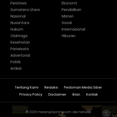
Peristiwa
Ekonomi
Sumatera Utara
Pendidikan
Nasional
Misteri
Nusantara
Sosok
Hukum
Internasional
Olahraga
Hiburan
Kesehatan
Pariwisata
Advertorial
Politik
Artikel
Tentang Kami
Redaksi
Pedoman Media Siber
Privacy Policy
Disclaimer
Iklan
Kontak
© 2026
medanposonline.com
. dev
heriweb