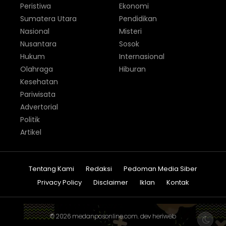
Peristiwa
Ekonomi
Sumatera Utara
Pendidikan
Nasional
Misteri
Nusantara
Sosok
Hukum
Internasional
Olahraga
Hiburan
Kesehatan
Pariwisata
Advertorial
Politik
Artikel
Tentang Kami
Redaksi
Pedoman Media Siber
Privacy Policy
Disclaimer
Iklan
Kontak
© 2026
medanposonline.com
. dev
heriweb