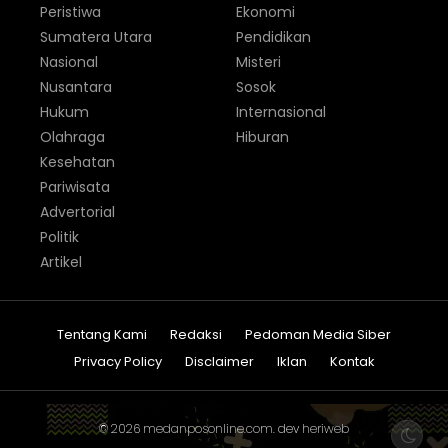
Peristiwa
Ekonomi
Sumatera Utara
Pendidikan
Nasional
Misteri
Nusantara
Sosok
Hukum
Internasional
Olahraga
Hiburan
Kesehatan
Pariwisata
Advertorial
Politik
Artikel
Tentang Kami
Redaksi
Pedoman Media Siber
Privacy Policy
Disclaimer
Iklan
Kontak
© 2026
medanposonline.com
. dev
heriweb