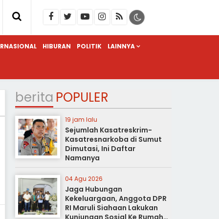
ERNASIONAL
HIBURAN
POLITIK
LAINNYA
berita
POPULER
19 jam lalu
Sejumlah Kasatreskrim-
Kasatresnarkoba di Sumut
Dimutasi, Ini Daftar
Namanya
04 Agu 2026
Jaga Hubungan
Kekeluargaan, Anggota DPR
RI Maruli Siahaan Lakukan
Kunjungan Sosial Ke Rumah