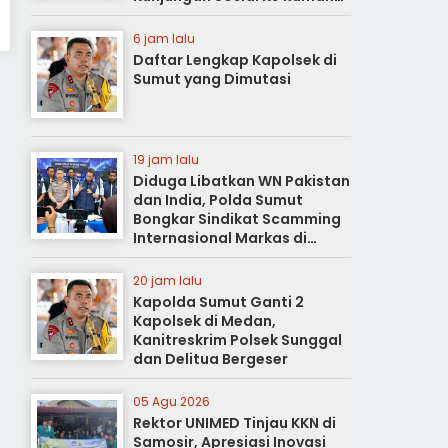
Duka
6 jam lalu
Daftar Lengkap Kapolsek di
Sumut yang Dimutasi
19 jam lalu
Diduga Libatkan WN Pakistan
dan India, Polda Sumut
Bongkar Sindikat Scamming
Internasional Markas di
Apartemen Podomoro
20 jam lalu
Kapolda Sumut Ganti 2
Kapolsek di Medan,
Kanitreskrim Polsek Sunggal
dan Delitua Bergeser
05 Agu 2026
Rektor UNIMED Tinjau KKN di
Samosir, Apresiasi Inovasi