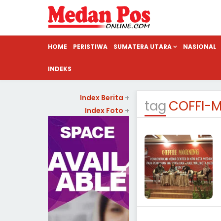
HOME
PERISTIWA
SUMATERA UTARA
NASIONAL
INDEKS
Index Berita
+
tag
COFFI-
Index Foto
+