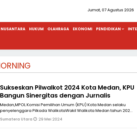
Jumat, 07 Agustus 2026
NUSANTARA
HUKUM
OLAHRAGA
EKONOMI
PENDIDIKAN
INT
MORNING
Sukseskan Pilwalkot 2024 Kota Medan, KPU
Bangun Sinergitas dengan Jurnalis
Medan,MPOL Komisi Pemilihan Umum (KPU) Kota Medan selaku
penyelenggara Pilkada WalikotaWakil Walikota Medan tahun 2024
secara serentak yan
29 Mei 2024
Sumatera Utara