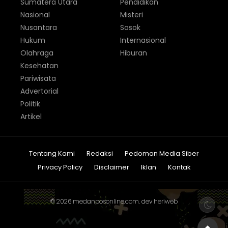
Sumatera Utara
Pendidikan
Nasional
Misteri
Nusantara
Sosok
Hukum
Internasional
Olahraga
Hiburan
Kesehatan
Pariwisata
Advertorial
Politik
Artikel
Tentang Kami
Redaksi
Pedoman Media Siber
Privacy Policy
Disclaimer
Iklan
Kontak
© 2026
medanposonline.com
. dev
heriweb