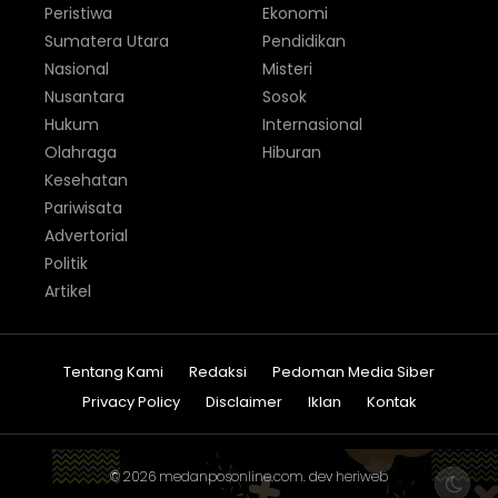
Peristiwa
Ekonomi
Sumatera Utara
Pendidikan
Nasional
Misteri
Nusantara
Sosok
Hukum
Internasional
Olahraga
Hiburan
Kesehatan
Pariwisata
Advertorial
Politik
Artikel
Tentang Kami
Redaksi
Pedoman Media Siber
Privacy Policy
Disclaimer
Iklan
Kontak
© 2026
medanposonline.com
. dev
heriweb