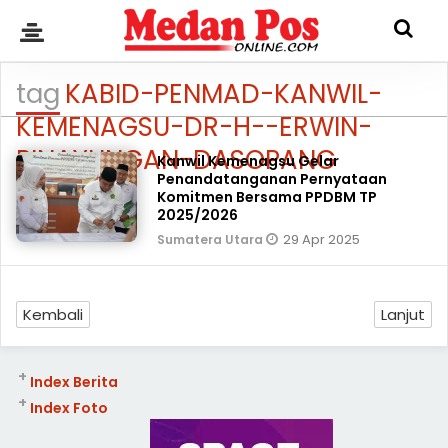
tag
KABID-PENMAD-KANWIL-
KEMENAGSU-DR-H--ERWIN-
PINAYUNGAN-DASOPANG
Kanwil Kemenagsu Gelar
Penandatanganan Pernyataan
Komitmen Bersama PPDBM TP
2025/2026
29 Apr 2025
Sumatera Utara
Kembali
Lanjut
+
Index Berita
+
Index Foto