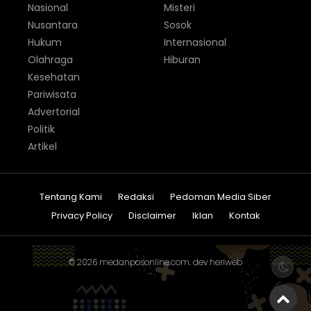
Nasional
Misteri
Nusantara
Sosok
Hukum
Internasional
Olahraga
Hiburan
Kesehatan
Pariwisata
Advertorial
Politik
Artikel
Tentang Kami
Redaksi
Pedoman Media Siber
Privacy Policy
Disclaimer
Iklan
Kontak
© 2026
medanposonline.com
. dev
heriweb