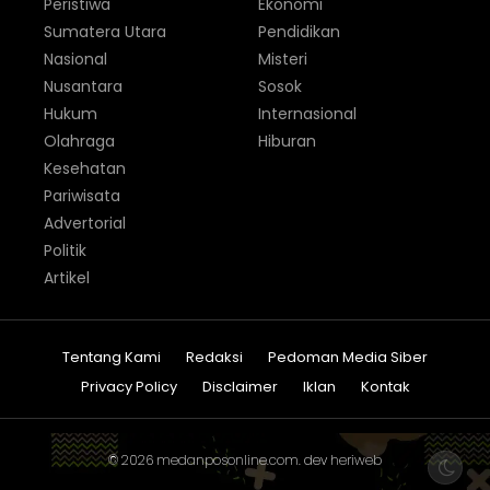
Peristiwa
Ekonomi
Sumatera Utara
Pendidikan
Nasional
Misteri
Nusantara
Sosok
Hukum
Internasional
Olahraga
Hiburan
Kesehatan
Pariwisata
Advertorial
Politik
Artikel
Tentang Kami
Redaksi
Pedoman Media Siber
Privacy Policy
Disclaimer
Iklan
Kontak
© 2026
medanposonline.com
. dev
heriweb