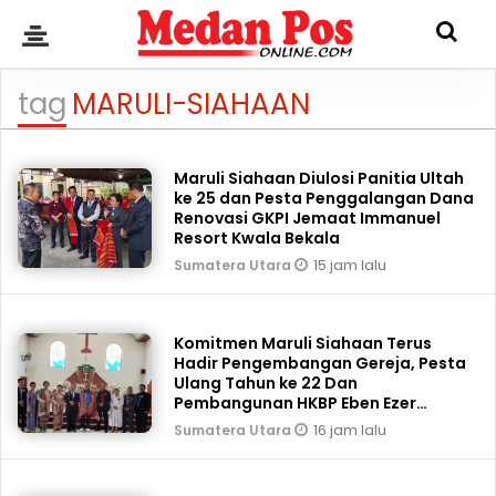
tag
MARULI-SIAHAAN
Maruli Siahaan Diulosi Panitia Ultah
ke 25 dan Pesta Penggalangan Dana
Renovasi GKPI Jemaat Immanuel
Resort Kwala Bekala
15 jam lalu
Sumatera Utara
Komitmen Maruli Siahaan Terus
Hadir Pengembangan Gereja, Pesta
Ulang Tahun ke 22 Dan
Pembangunan HKBP Eben Ezer
Martoba Beri Bantuan
16 jam lalu
Sumatera Utara