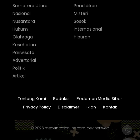
Sumatera Utara
Pendidikan
Nasional
Misteri
Nusantara
Sosok
Hukum
Internasional
Olahraga
Hiburan
Kesehatan
Pariwisata
Advertorial
Politik
Artikel
Tentang Kami
Redaksi
Pedoman Media Siber
Privacy Policy
Disclaimer
Iklan
Kontak
© 2026
medanposonline.com
. dev
heriweb