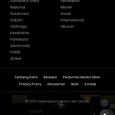
Sumatera Utara
Pendidikan
Nasional
Misteri
Nusantara
Sosok
Hukum
Internasional
Olahraga
Hiburan
Kesehatan
Pariwisata
Advertorial
Politik
Artikel
Tentang Kami
Redaksi
Pedoman Media Siber
Privacy Policy
Disclaimer
Iklan
Kontak
© 2026
medanposonline.com
. dev
heriweb