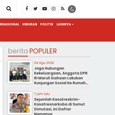
ERNASIONAL
HIBURAN
POLITIK
LAINNYA
berita
POPULER
04 Agu 2026
Jaga Hubungan
Kekeluargaan, Anggota DPR
RI Maruli Siahaan Lakukan
Kunjungan Sosial Ke Rumah
Duka
7 jam lalu
Sejumlah Kasatreskrim-
Kasatresnarkoba di Sumut
Dimutasi, Ini Daftar
Namanya