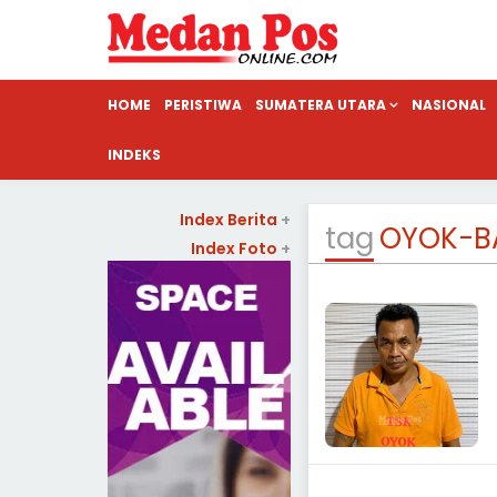
HOME
PERISTIWA
SUMATERA UTARA
NASIONAL
INDEKS
Index Berita
+
tag
OYOK-B
Index Foto
+