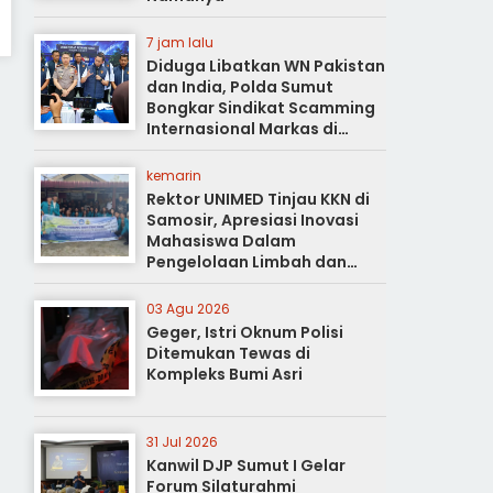
7 jam lalu
Diduga Libatkan WN Pakistan
dan India, Polda Sumut
Bongkar Sindikat Scamming
Internasional Markas di
Apartemen Podomoro
kemarin
Rektor UNIMED Tinjau KKN di
Samosir, Apresiasi Inovasi
Mahasiswa Dalam
Pengelolaan Limbah dan
Pertanian Ramah Lingkungan
03 Agu 2026
Geger, Istri Oknum Polisi
Ditemukan Tewas di
Kompleks Bumi Asri
31 Jul 2026
Kanwil DJP Sumut I Gelar
Forum Silaturahmi