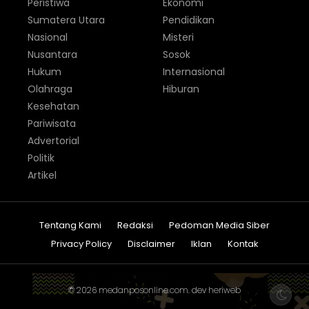
Peristiwa
Ekonomi
Sumatera Utara
Pendidikan
Nasional
Misteri
Nusantara
Sosok
Hukum
Internasional
Olahraga
Hiburan
Kesehatan
Pariwisata
Advertorial
Politik
Artikel
Tentang Kami
Redaksi
Pedoman Media Siber
Privacy Policy
Disclaimer
Iklan
Kontak
© 2026
medanposonline.com
. dev
heriweb