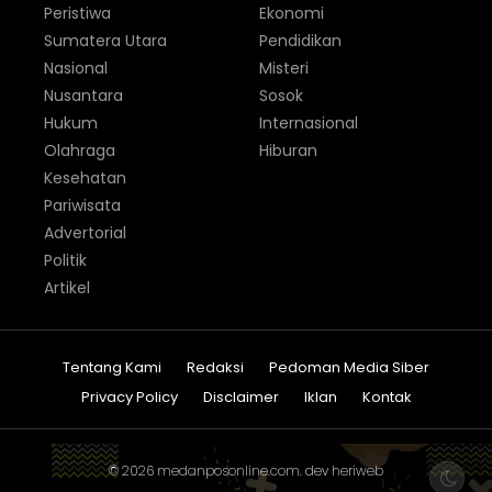
Peristiwa
Ekonomi
Sumatera Utara
Pendidikan
Nasional
Misteri
Nusantara
Sosok
Hukum
Internasional
Olahraga
Hiburan
Kesehatan
Pariwisata
Advertorial
Politik
Artikel
Tentang Kami
Redaksi
Pedoman Media Siber
Privacy Policy
Disclaimer
Iklan
Kontak
© 2026
medanposonline.com
. dev
heriweb