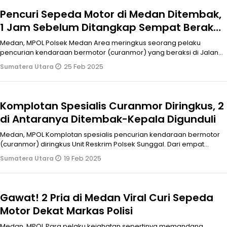
Pencuri Sepeda Motor di Medan Ditembak,
1 Jam Sebelum Ditangkap Sempat Beraksi
di Deli Serdang
Medan, MPOL Polsek Medan Area meringkus seorang pelaku
pencurian kendaraan bermotor (curanmor) yang beraksi di Jalan
Denai, No 263 C, Keca
25 Feb 2025
Sumatera Utara
Komplotan Spesialis Curanmor Diringkus, 2
di Antaranya Ditembak-Kepala Digunduli
Medan, MPOL Komplotan spesialis pencurian kendaraan bermotor
(curanmor) diringkus Unit Reskrim Polsek Sunggal. Dari empat
pelaku dua di an
19 Feb 2025
Sumatera Utara
Gawat! 2 Pria di Medan Viral Curi Sepeda
Motor Dekat Markas Polisi
Medan, MPOL Para pelaku kejahatan sepertinya memandang