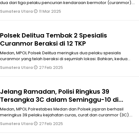
dua dari tiga pelaku pencurian kendaraan bermotor (curanmor).
Dari pengungkapa
11 Mar 2025
Sumatera Utara
Polsek Delitua Tembak 2 Spesialis
Curanmor Beraksi di 12 TKP
Medan, MPOL Polsek Delitua meringkus dua pelaku spesialis
curanmor yang telah beraksi di sejumlah lokasi. Bahkan, kedua
pelaku terpaksa di
27 Feb 2025
Sumatera Utara
Jelang Ramadan, Polisi Ringkus 39
Tersangka 3C dalam Seminggu-10 di
Antaranya Residivis
Medan, MPOL Polrestabes Medan dan Polsek jajaran berhasil
meringkus 39 pelaku kejahatan curas, curat dan curanmor (3C).
Para pelaku ditang
27 Feb 2025
Sumatera Utara