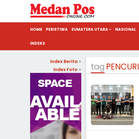
HOME
PERISTIWA
SUMATERA UTARA
NASIONAL
INDEKS
Index Berita
+
tag
PENCUR
Index Foto
+