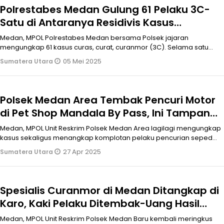
Polrestabes Medan Gulung 61 Pelaku 3C-
Satu di Antaranya Residivis Kasus
Pembunuhan
Medan, MPOL Polrestabes Medan bersama Polsek jajaran
mengungkap 61 kasus curas, curat, curanmor (3C). Selama satu
bulan periode April 2025,
05 Mei 2025
Sumatera Utara
Polsek Medan Area Tembak Pencuri Motor
di Pet Shop Mandala By Pass, Ini Tampang
Pelaku
Medan, MPOL Unit Reskrim Polsek Medan Area lagilagi mengungkap
kasus sekaligus menangkap komplotan pelaku pencurian sepeda
motor (curanmor
27 Apr 2025
Sumatera Utara
Spesialis Curanmor di Medan Ditangkap di
Karo, Kaki Pelaku Ditembak-Uang Hasil
Curian Beli Narkoba
Medan, MPOL Unit Reskrim Polsek Medan Baru kembali meringkus