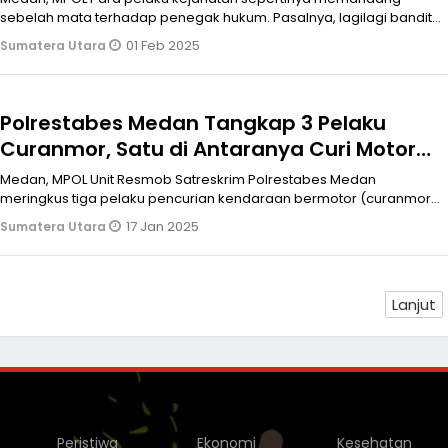
sebelah mata terhadap penegak hukum. Pasalnya, lagilagi bandit
jalanan kembali mel
01 Feb 2025
Sumatera Utara
Polrestabes Medan Tangkap 3 Pelaku
Curanmor, Satu di Antaranya Curi Motor
Milik Abang Ipar
Medan, MPOL Unit Resmob Satreskrim Polrestabes Medan
meringkus tiga pelaku pencurian kendaraan bermotor (curanmor)
yang beraksi di tiga lo
17 Jan 2025
Sumatera Utara
Lanjut
Peristiwa
Ekonomi
Kesehatan