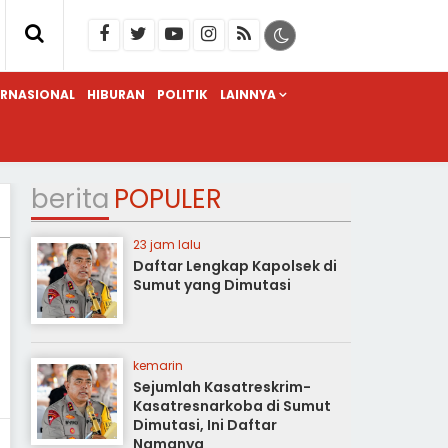
ERNASIONAL
HIBURAN
POLITIK
LAINNYA
berita
POPULER
23 jam lalu
Daftar Lengkap Kapolsek di
Sumut yang Dimutasi
kemarin
Sejumlah Kasatreskrim-
Kasatresnarkoba di Sumut
Dimutasi, Ini Daftar
Namanya