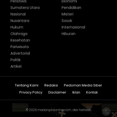
Peristiwa
Ekonomi
Sumatera Utara
Pendidikan
Nasional
Misteri
Nusantara
Sosok
Hukum
Internasional
Olahraga
Hiburan
Kesehatan
Pariwisata
Advertorial
Politik
Artikel
Tentang Kami
Redaksi
Pedoman Media Siber
Privacy Policy
Disclaimer
Iklan
Kontak
© 2026
medanposonline.com
. dev
heriweb