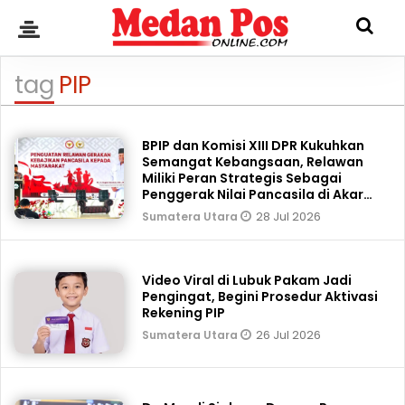
tag
PIP
BPIP dan Komisi XIII DPR Kukuhkan
Semangat Kebangsaan, Relawan
Miliki Peran Strategis Sebagai
Penggerak Nilai Pancasila di Akar
Rumput
28 Jul 2026
Sumatera Utara
Video Viral di Lubuk Pakam Jadi
Pengingat, Begini Prosedur Aktivasi
Rekening PIP
26 Jul 2026
Sumatera Utara