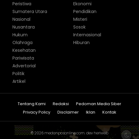
Peristiwa
Ekonomi
Sumatera Utara
Pendidikan
Nasional
Misteri
Nusantara
Sosok
Hukum
Internasional
Olahraga
Hiburan
Kesehatan
Pariwisata
Advertorial
Politik
Artikel
Tentang Kami
Redaksi
Pedoman Media Siber
Privacy Policy
Disclaimer
Iklan
Kontak
© 2026
medanposonline.com
. dev
heriweb