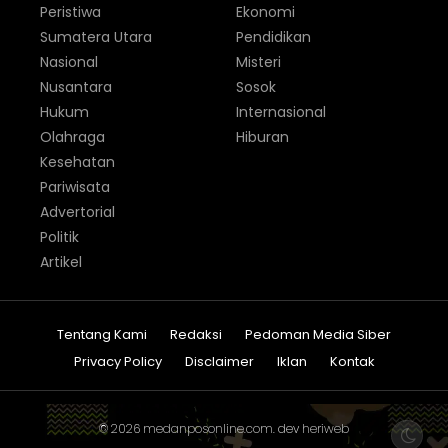
Peristiwa
Ekonomi
Sumatera Utara
Pendidikan
Nasional
Misteri
Nusantara
Sosok
Hukum
Internasional
Olahraga
Hiburan
Kesehatan
Pariwisata
Advertorial
Politik
Artikel
Tentang Kami
Redaksi
Pedoman Media Siber
Privacy Policy
Disclaimer
Iklan
Kontak
© 2026
medanposonline.com
. dev
heriweb