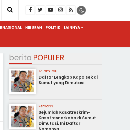
ERNASIONAL
HIBURAN
POLITIK
LAINNYA
berita
POPULER
12 jam lalu
Daftar Lengkap Kapolsek di
Sumut yang Dimutasi
kemarin
Sejumlah Kasatreskrim-
Kasatresnarkoba di Sumut
Dimutasi, Ini Daftar
Namanya