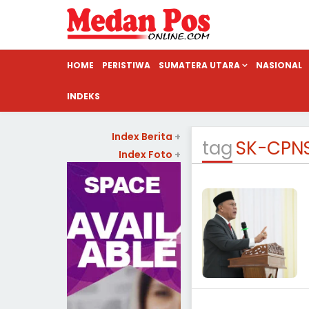
HOME
PERISTIWA
SUMATERA UTARA
NASIONAL
INDEKS
Index Berita
+
tag
SK-CPN
Index Foto
+