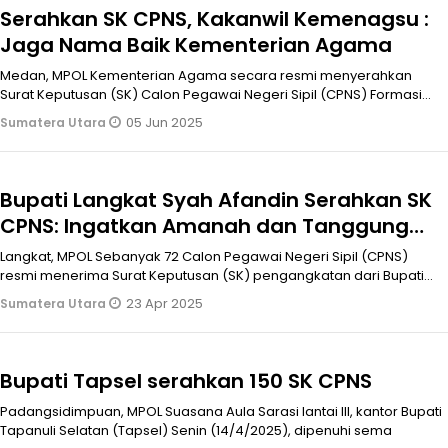
Serahkan SK CPNS, Kakanwil Kemenagsu :
Jaga Nama Baik Kementerian Agama
Medan, MPOL Kementerian Agama secara resmi menyerahkan
Surat Keputusan (SK) Calon Pegawai Negeri Sipil (CPNS) Formasi
Tahun 2024 kepada 17.
05 Jun 2025
Sumatera Utara
Bupati Langkat Syah Afandin Serahkan SK
CPNS: Ingatkan Amanah dan Tanggung
Jawab
Langkat, MPOL Sebanyak 72 Calon Pegawai Negeri Sipil (CPNS)
resmi menerima Surat Keputusan (SK) pengangkatan dari Bupati
Langkat H. Syah
23 Apr 2025
Sumatera Utara
Bupati Tapsel serahkan 150 SK CPNS
Padangsidimpuan, MPOL Suasana Aula Sarasi lantai III, kantor Bupati
Tapanuli Selatan (Tapsel) Senin (14/4/2025), dipenuhi sema