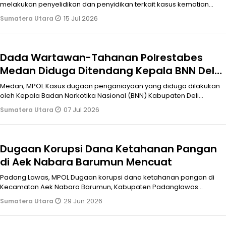
melakukan penyelidikan dan penyidikan terkait kasus kematian
ASN Badan Pert
15 Jul 2026
Sumatera Utara
Dada Wartawan-Tahanan Polrestabes
Medan Diduga Ditendang Kepala BNN Deli
Serdang, Muslim: Itu Pidana, Tangkap-
Medan, MPOL Kasus dugaan penganiayaan yang diduga dilakukan
PTDH
oleh Kepala Badan Narkotika Nasional (BNN) Kabupaten Deli
Serdang, Komisaris Be
07 Jul 2026
Sumatera Utara
Dugaan Korupsi Dana Ketahanan Pangan
di Aek Nabara Barumun Mencuat
Padang Lawas, MPOL Dugaan korupsi dana ketahanan pangan di
Kecamatan Aek Nabara Barumun, Kabupaten Padanglawas
(Palas) mencuat hingga biki
29 Jun 2026
Sumatera Utara