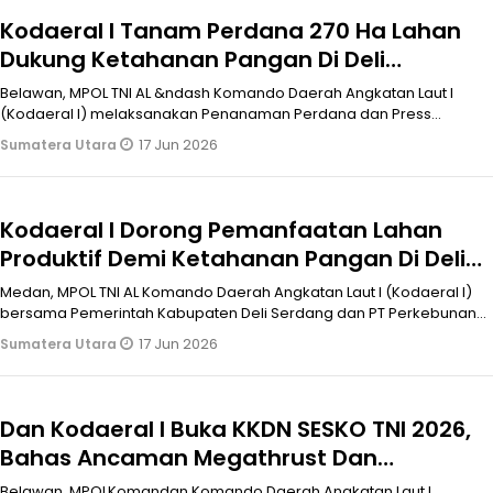
‎Kodaeral I Tanam Perdana 270 Ha Lahan
Dukung Ketahanan Pangan Di Deli
Serdang
Belawan, MPOL TNI AL &ndash Komando Daerah Angkatan Laut I
(Kodaeral I) melaksanakan Penanaman Perdana dan Press
Release Program Ketahanan
17 Jun 2026
Sumatera Utara
Kodaeral I Dorong Pemanfaatan Lahan
Produktif Demi Ketahanan Pangan Di Deli
Serdang
Medan, MPOL TNI AL Komando Daerah Angkatan Laut I (Kodaeral I)
bersama Pemerintah Kabupaten Deli Serdang dan PT Perkebunan
Nusantara (PT
17 Jun 2026
Sumatera Utara
Dan Kodaeral I Buka KKDN SESKO TNI 2026,
Bahas Ancaman Megathrust Dan
Penguatan Ketahanan Nasional
Belawan, MPOLKomandan Komando Daerah Angkatan Laut I