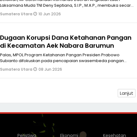
Laksamana Muda TNI Deny Septiana, S.I.P., M.A.P., membuka secara
resmi Kuliah Kerja Da
10 Jun 2026
Sumatera Utara
Dugaan Korupsi Dana Ketahanan Pangan
di Kecamatan Aek Nabara Barumun
Palas, MPOL Program Ketahanan Pangan Presiden Prabowo
Subianto difokuskan pada pencapaian swasembeda pangan
untuk kemandirian nasional, p
08 Jun 2026
Sumatera Utara
Lanjut
Peristiwa
Ekonomi
Kesehatan