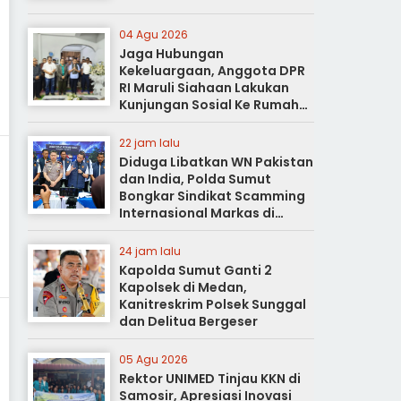
04 Agu 2026
Jaga Hubungan
Kekeluargaan, Anggota DPR
RI Maruli Siahaan Lakukan
Kunjungan Sosial Ke Rumah
Duka
22 jam lalu
Diduga Libatkan WN Pakistan
dan India, Polda Sumut
Bongkar Sindikat Scamming
Internasional Markas di
Apartemen Podomoro
24 jam lalu
Kapolda Sumut Ganti 2
Kapolsek di Medan,
Kanitreskrim Polsek Sunggal
dan Delitua Bergeser
05 Agu 2026
Rektor UNIMED Tinjau KKN di
Samosir, Apresiasi Inovasi