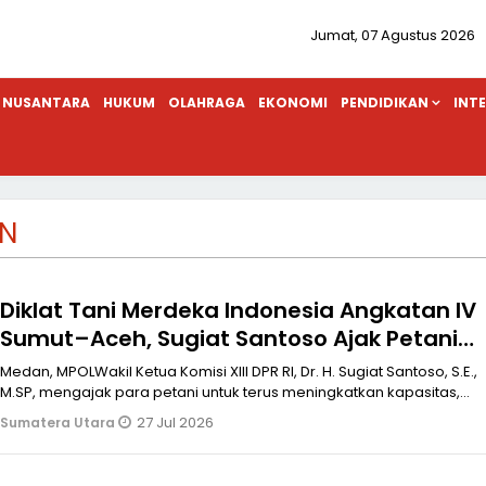
Jumat, 07 Agustus 2026
NUSANTARA
HUKUM
OLAHRAGA
EKONOMI
PENDIDIKAN
INT
N
Diklat Tani Merdeka Indonesia Angkatan IV
Sumut–Aceh, Sugiat Santoso Ajak Petani
Tingkatkan Daya Saing Wujudkan
Medan, MPOLWakil Ketua Komisi XIII DPR RI, Dr. H. Sugiat Santoso, S.E.,
Ketahanan Pangan Nasional
M.SP, mengajak para petani untuk terus meningkatkan kapasitas,
kema
27 Jul 2026
Sumatera Utara