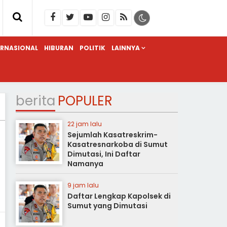
ERNASIONAL
HIBURAN
POLITIK
LAINNYA
berita
POPULER
22 jam lalu
Sejumlah Kasatreskrim-
Kasatresnarkoba di Sumut
Dimutasi, Ini Daftar
Namanya
9 jam lalu
Daftar Lengkap Kapolsek di
Sumut yang Dimutasi