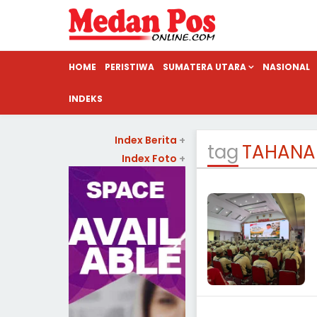
HOME
PERISTIWA
SUMATERA UTARA
NASIONAL
INDEKS
Index Berita
+
tag
TAHANA
Index Foto
+