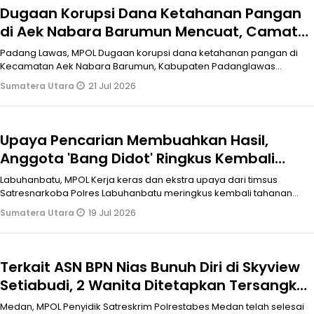
Dugaan Korupsi Dana Ketahanan Pangan
di Aek Nabara Barumun Mencuat, Camat
Alergi Terhadap Wartawan
Padang Lawas, MPOL Dugaan korupsi dana ketahanan pangan di
Kecamatan Aek Nabara Barumun, Kabupaten Padanglawas
(Palas) mencuat hingga biki
21 Jul 2026
Sumatera Utara
Upaya Pencarian Membuahkan Hasil,
Anggota 'Bang Didot' Ringkus Kembali
Tahanan Narkoba yang Kabur
Labuhanbatu, MPOL Kerja keras dan ekstra upaya dari timsus
Satresnarkoba Polres Labuhanbatu meringkus kembali tahanan
yang kabur membuahkan
19 Jul 2026
Sumatera Utara
Terkait ASN BPN Nias Bunuh Diri di Skyview
Setiabudi, 2 Wanita Ditetapkan Tersangka,
Begini Kronologinya
Medan, MPOL Penyidik Satreskrim Polrestabes Medan telah selesai