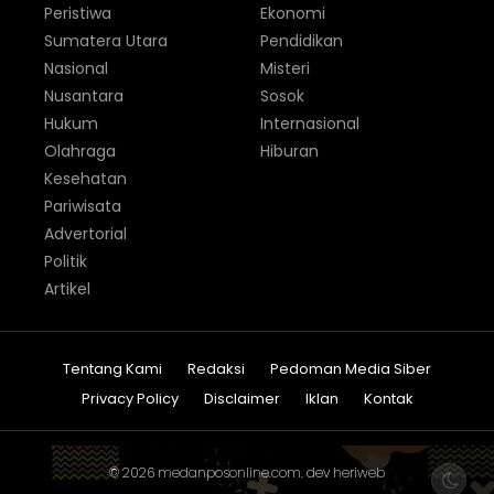
Peristiwa
Ekonomi
Sumatera Utara
Pendidikan
Nasional
Misteri
Nusantara
Sosok
Hukum
Internasional
Olahraga
Hiburan
Kesehatan
Pariwisata
Advertorial
Politik
Artikel
Tentang Kami
Redaksi
Pedoman Media Siber
Privacy Policy
Disclaimer
Iklan
Kontak
© 2026
medanposonline.com
. dev
heriweb