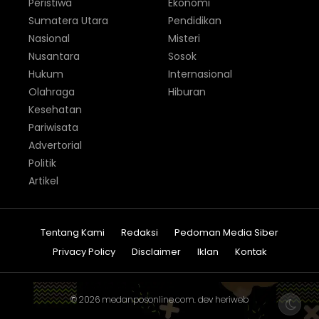
Peristiwa
Ekonomi
Sumatera Utara
Pendidikan
Nasional
Misteri
Nusantara
Sosok
Hukum
Internasional
Olahraga
Hiburan
Kesehatan
Pariwisata
Advertorial
Politik
Artikel
Tentang Kami
Redaksi
Pedoman Media Siber
Privacy Policy
Disclaimer
Iklan
Kontak
© 2026
medanposonline.com
. dev
heriweb