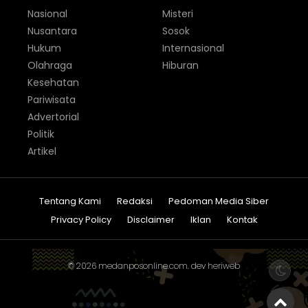
Nasional
Misteri
Nusantara
Sosok
Hukum
Internasional
Olahraga
Hiburan
Kesehatan
Pariwisata
Advertorial
Politik
Artikel
Tentang Kami
Redaksi
Pedoman Media Siber
Privacy Policy
Disclaimer
Iklan
Kontak
© 2026
medanposonline.com
. dev
heriweb