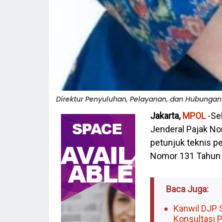
Direktur Penyuluhan, Pelayanan, dan Hubungan M
Jakarta,
MPOL
-Se
Jenderal Pajak N
petunjuk teknis p
Nomor 131 Tahun 
Baca Juga:
Kanwil DJP 
Konsultasi 