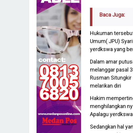
Baca Juga:
Hukuman tersebut
Umum( JPU) Syari
yerdkswa yang ber
Dalam amar putusa
melanggar pasal 
Rusman Situngkir b
melarikan diri
Hakim memperting
menghilangkan nya
Apalagu yerdkswa
Sedangkan hal yan