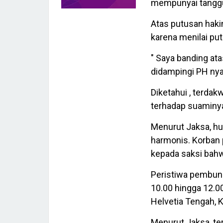
mempunyai tanggu
Atas putusan hak
karena menilai put
" Saya banding ata
didampingi PH nya
Diketahui , terda
terhadap suaminya
Menurut Jaksa, h
harmonis. Korban 
kepada saksi bahw
Peristiwa pembunu
10.00 hingga 12.0
Helvetia Tengah, 
Menurut Jaksa, te