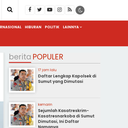
ERNASIONAL
HIBURAN
POLITIK
LAINNYA
berita
POPULER
17 jam lalu
Daftar Lengkap Kapolsek di
Sumut yang Dimutasi
kemarin
Sejumlah Kasatreskrim-
Kasatresnarkoba di Sumut
Dimutasi, Ini Daftar
Namanya