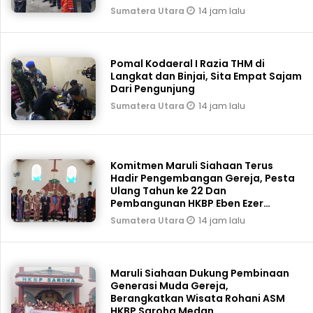
14 jam lalu
Sumatera Utara
Pomal Kodaeral I Razia THM di
Langkat dan Binjai, Sita Empat Sajam
Dari Pengunjung
14 jam lalu
Sumatera Utara
Komitmen Maruli Siahaan Terus
Hadir Pengembangan Gereja, Pesta
Ulang Tahun ke 22 Dan
Pembangunan HKBP Eben Ezer
Martoba Beri Bantuan
14 jam lalu
Sumatera Utara
Maruli Siahaan Dukung Pembinaan
Generasi Muda Gereja,
Berangkatkan Wisata Rohani ASM
HKBP Saroha Medan