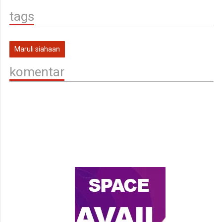
tags
Maruli siahaan
komentar