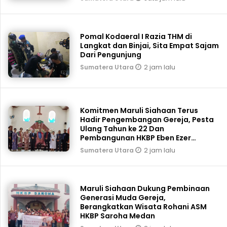
Pomal Kodaeral I Razia THM di
Langkat dan Binjai, Sita Empat Sajam
Dari Pengunjung
2 jam lalu
Sumatera Utara
Komitmen Maruli Siahaan Terus
Hadir Pengembangan Gereja, Pesta
Ulang Tahun ke 22 Dan
Pembangunan HKBP Eben Ezer
Martoba Beri Bantuan
2 jam lalu
Sumatera Utara
Maruli Siahaan Dukung Pembinaan
Generasi Muda Gereja,
Berangkatkan Wisata Rohani ASM
HKBP Saroha Medan