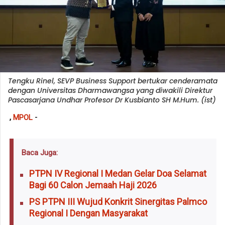
Tengku Rinel, SEVP Business Support bertukar cenderamata
dengan Universitas Dharmawangsa yang diwakili Direktur
Pascasarjana Undhar Profesor Dr Kusbianto SH M.Hum. (ist)
-
,
MPOL
Baca Juga:
PTPN IV Regional I Medan Gelar Doa Selamat
Bagi 60 Calon Jemaah Haji 2026
PS PTPN III Wujud Konkrit Sinergitas Palmco
Regional I Dengan Masyarakat