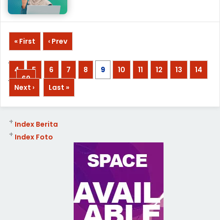
« First
‹ Prev
...
4
5
6
7
8
9
10
11
12
13
14
...
69
Next ›
Last »
+
Index Berita
+
Index Foto